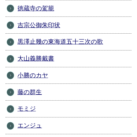
徳蔵寺の駕籠
吉宗公御朱印状
黒澤止幾の東海道五十三次の歌
大山義勝戴書
小勝のカヤ
藤の群生
モミジ
エンジュ