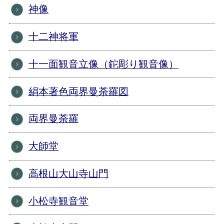
神像
十二神将軍
十一面観音立像（鉈彫り観音像）
絹本著色両界曼荼羅図
両界曼荼羅
大師堂
高根山大山寺山門
小松寺観音堂