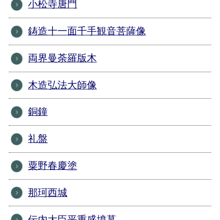
小松寺唐門
鋳造十一面千手観音菩薩像
両界曼荼羅版木
木造弘法大師像
銅鐘
礼盤
粟野春慶塗
那珂西城
伝内大臣平重盛墳墓