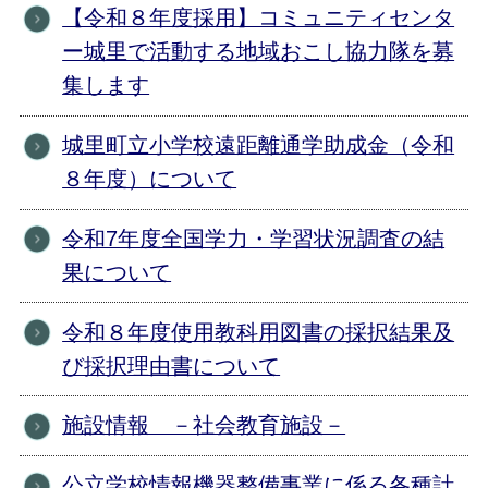
【令和８年度採用】コミュニティセンタ
ー城里で活動する地域おこし協力隊を募
集します
城里町立小学校遠距離通学助成金（令和
８年度）について
令和7年度全国学力・学習状況調査の結
果について
令和８年度使用教科用図書の採択結果及
び採択理由書について
施設情報 －社会教育施設－
公立学校情報機器整備事業に係る各種計