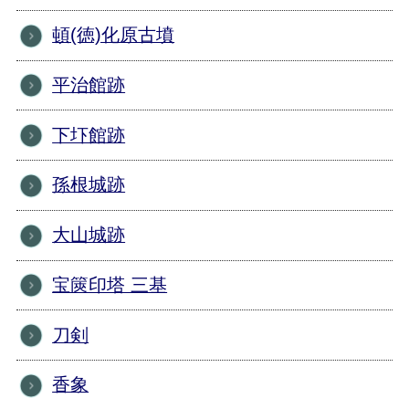
頓(徳)化原古墳
平治館跡
下圷館跡
孫根城跡
大山城跡
宝篋印塔 三基
刀剣
香象