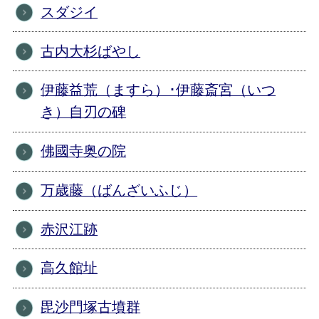
スダジイ
古内大杉ばやし
伊藤益荒（ますら）･伊藤斎宮（いつ
き）自刃の碑
佛國寺奥の院
万歳藤（ばんざいふじ）
赤沢江跡
高久館址
毘沙門塚古墳群