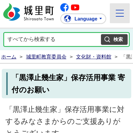
Facebook
城里町ホームページ
""Youtube
Language
ホーム
>
城里町教育委員会
>
文化財・資料館
>
「黒
「黒澤止幾生家」保存活用事業 寄
付のお願い
「黒澤止幾生家」保存活用事業に対
するみなさまからのご支援ありが
とうございます。