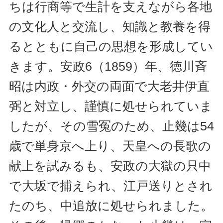
ちは行商等で生計を支えながら各地
の文化人と交流し、知識と教養を得
るとともに自己の思想を形成してい
きます。安政6（1859）年、徳川斉
昭は内政・外交の両面で大老井伊直
弼と対立し、謹慎に処せられていま
したが、その雪冤のため、止幾は54
歳で単身京へ上り、天皇への長歌の
献上を試みるも、安政の大獄の只中
で大坂で捕えられ、江戸送りとされ
たのち、中追放に処せられました。