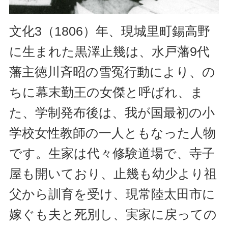
文化3（1806）年、現城里町錫高野
に生まれた黒澤止幾は、水戸藩9代
藩主徳川斉昭の雪冤行動により、の
ちに幕末勤王の女傑と呼ばれ、ま
た、学制発布後は、我が国最初の小
学校女性教師の一人ともなった人物
です。生家は代々修験道場で、寺子
屋も開いており、止幾も幼少より祖
父から訓育を受け、現常陸太田市に
嫁ぐも夫と死別し、実家に戻っての