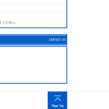
してください。
このページの内容に関する
このページの先頭へ戻る