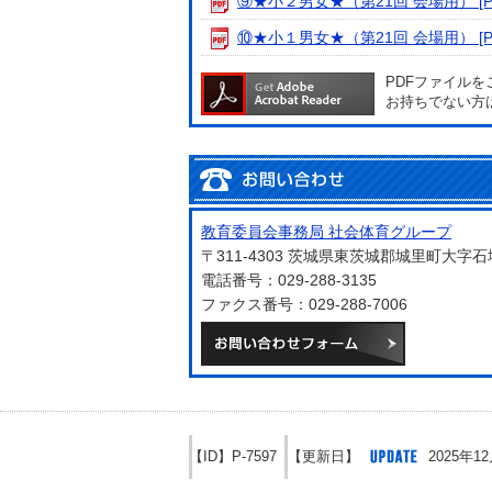
⑨★小２男女★（第21回 会場用） [PD
⑩★小１男女★（第21回 会場用） [PD
PDFファイル
お持ちでない方
教育委員会事務局 社会体育グループ
〒311-4303 茨城県東茨城郡城里町大字
電話番号：029-288-3135
ファクス番号：029-288-7006
メールでお
【ID】
P-7597
【更新日】
2025年1