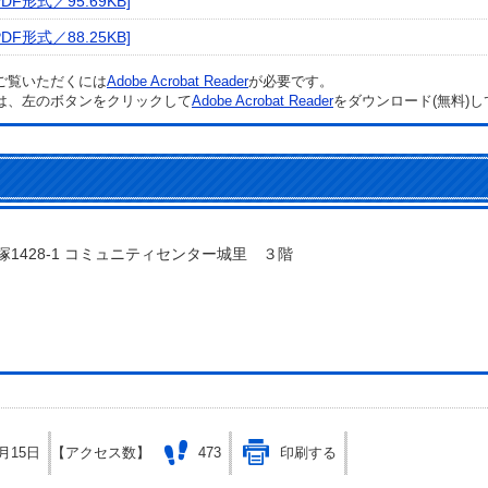
F形式／95.69KB]
F形式／88.25KB]
をご覧いただくには
Adobe Acrobat Reader
が必要です。
は、左のボタンをクリックして
Adobe Acrobat Reader
をダウンロード(無料)
石塚1428‐1 コミュニティセンター城里 ３階
問い合わせをする
2月15日
【アクセス数】
473
印刷する