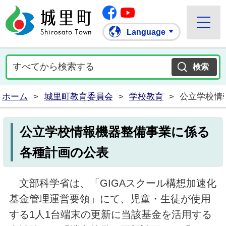
Facebook
城里町ホームページ
""Youtube
Language
ホーム
>
城里町教育委員会
>
学校教育
>
公立学校情
公立学校情報機器整備事業に係る
各種計画の公表
文部科学省は、「GIGAスクール構想加速化
基金管理運営要領」にて、児童・生徒が使用
する1人1台端末の更新に当該基金を活用する