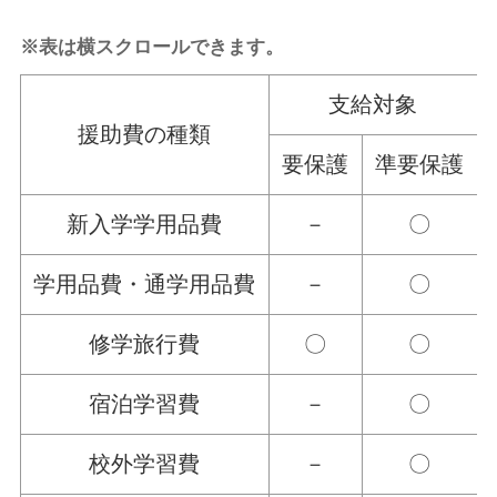
※表は横スクロールできます。
支給対象
援助費の種類
要保護
準要保護
新入学学用品費
－
〇
学用品費・通学用品費
－
〇
修学旅行費
〇
〇
宿泊学習費
－
〇
校外学習費
－
〇