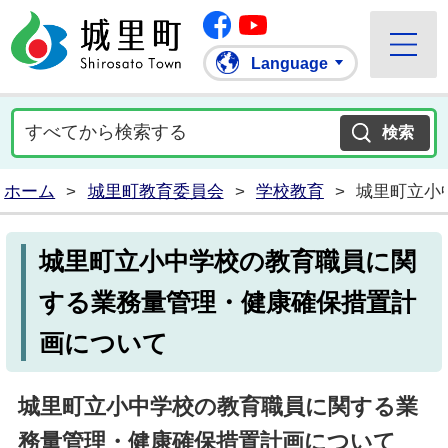
Facebook
城里町ホームページ
""Youtube
Language
ホーム
>
城里町教育委員会
>
学校教育
>
城里町立小
城里町立小中学校の教育職員に関
する業務量管理・健康確保措置計
画について
城里町立小中学校の教育職員に関する業
務量管理・健康確保措置計画について