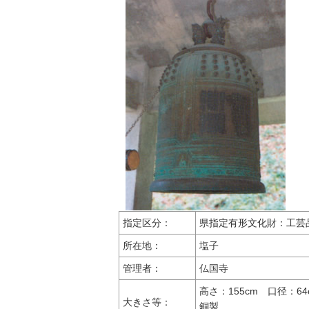
指定区分：
県指定有形文化財：工芸
所在地：
塩子
管理者：
仏国寺
高さ：155cm 口径：64
大きさ等：
銅製