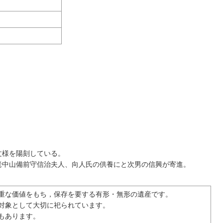
文様を陽刻している。
中山備前守信治夫人、向人氏の供養にと次男の信興が寄進。
重な価値をもち，保存を要する有形・無形の遺産です。
対象として大切に祀られています。
もあります。