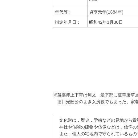
年代等：
貞亨元年(1684年)
指定年月日：
昭和42年3月30日
※袈裟襷上下帯は無文、最下部に蓮華唐草
徳川光圀公のよき女房役でもあった、家老
文化財は，歴史，学術などの見地から貴
神社や仏閣の建物や仏像などは，信仰の
また，個人の宅地内で守られているもの