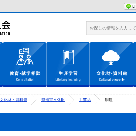
城里町教育委員会ホームページ
学校教育
教育・就学相談
生涯学習
文化財・資料館
県指定文化財
工芸品
銅鐘