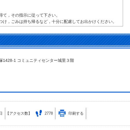
得て，その指示に従って下さい。
つけ，ごみは持ち帰るなど，十分に配慮してお出かけください。
石塚1428‐1 コミュニティセンター城里３階
問い合わせをする
日
【アクセス数】
2778
印刷する