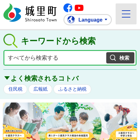
Facebook
城里町ホームページ
Youtube
Language
キーワードから検索
よく検索されるコトバ
住民税
広報紙
ふるさと納税