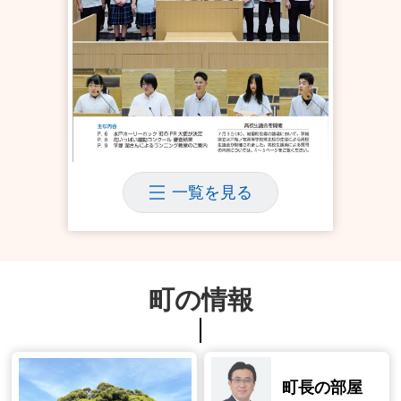
広報しろさと令和8年8月号
一覧を見る
町の情報
町長の部屋