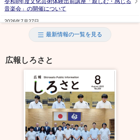
令和8年度文化芸術体験出前講座「親しむ・感じる
音楽会」の開催について
2026年7月27日
七会町民センター「グラウンドの無料開放」のお知
最新情報の一覧を見る
らせ
2026年7月17日
広報しろさと
元陸上日本代表 平塚 潤さんのランニング教室を開
催します
2026年7月16日
しろさとふるさとまつりが開催されます！！
2026年7月14日
城里町「くらしの便利帳」への広告募集
2026年7月13日
【コミュニティセンター城里】図書室 新着DVD案
内