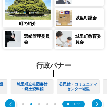
城里町議会
町の紹介
選挙管理委員
城里町教育委
会
員会
行政バナー
設
城里町立桂図書館
公民館・コミュニティ
・郷土資料館
センター城里
停止
Previous
1
2
3
4
5