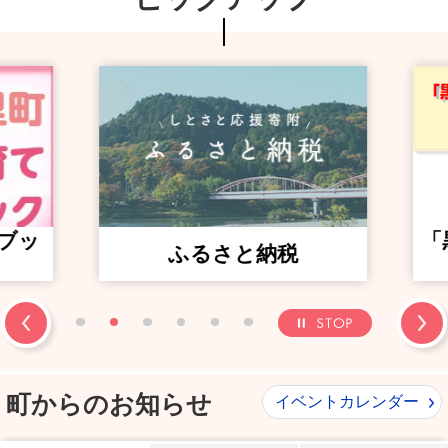
ブッ
「
ふるさと納税
停
Previous
1
2
3
4
5
6
町からのお知らせ
イベントカレンダー