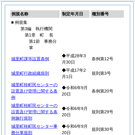
例規名称
制定年月日
種別番号
■ 例規集
第3編 執行機関
第1章
町
長
第1節 事務分
掌
◆平成28年3
城里町課等設置条例
条例第12号
月30日
◆平成17年2
城里町行政組織規則
規則第3号
月1日
城里町桂町民センターの
◆令和6年9月
設置及び管理に関する条
条例第20号
20日
例
城里町桂町民センターの
◆令和6年9月
設置及び管理に関する条
規則第29号
20日
例施行規則
城里町桂町民センター事
◆令和6年9月
規則第30号
務分掌規則
20日