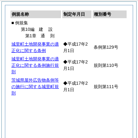
例規名称
制定年月日
種別番号
■ 例規集
第10編
建
設
第1章
通
則
城里町土地開発事業の適
◆平成17年2
条例第129号
正化に関する条例
月1日
城里町土地開発事業の適
◆平成17年2
正化に関する条例施行規
規則第110号
月1日
則
茨城県屋外広告物条例等
◆平成17年2
の施行に関する城里町規
規則第111号
月1日
則