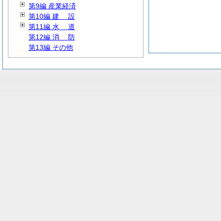
第9編 産業経済
第10編
建
設
第11編
水
道
第12編
消
防
第13編 その他