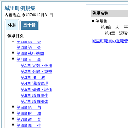
城里町例規集
例規名称
内容現在 令和7年12月31日
■ 例規集
体系
五十音
第4編
人
第4章 退職
例規集
体系目次
城里町職員の退職管
第1編
総
規
第2編
議
会
第3編 執行機関
第4編
人
事
第1章 定数・任用
第2章 分限・懲戒
第3章
服
務
第4章 退職管理
第5章 研修・評価
第6章 職員厚生
第7章 職員団体
第5編
給
与
第6編
財
務
第7編
教
育
第8編
厚
生