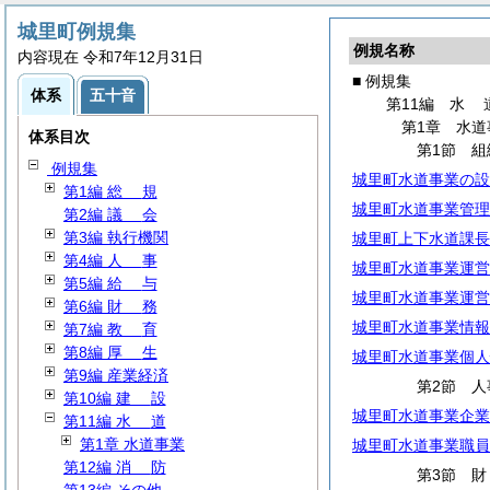
城里町例規集
例規名称
内容現在 令和7年12月31日
■ 例規集
体系
五十音
第11編
水
第1章 水道
体系目次
第1節 組
例規集
城里町水道事業の設
第1編
総
規
城里町水道事業管理
第2編
議
会
第3編 執行機関
城里町上下水道課長
第4編
人
事
城里町水道事業運営
第5編
給
与
城里町水道事業運営
第6編
財
務
城里町水道事業情報
第7編
教
育
第8編
厚
生
城里町水道事業個人
第9編 産業経済
第2節 人
第10編
建
設
城里町水道事業企業
第11編
水
道
第1章 水道事業
城里町水道事業職員
第12編
消
防
第3節