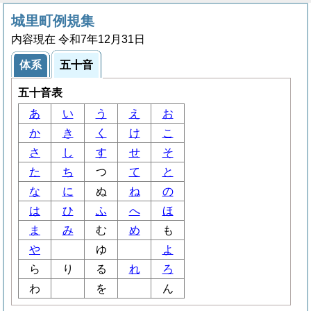
城里町例規集
内容現在 令和7年12月31日
体系
五十音
五十音表
あ
い
う
え
お
か
き
く
け
こ
さ
し
す
せ
そ
た
ち
つ
て
と
な
に
ぬ
ね
の
は
ひ
ふ
へ
ほ
ま
み
む
め
も
や
ゆ
よ
ら
り
る
れ
ろ
わ
を
ん