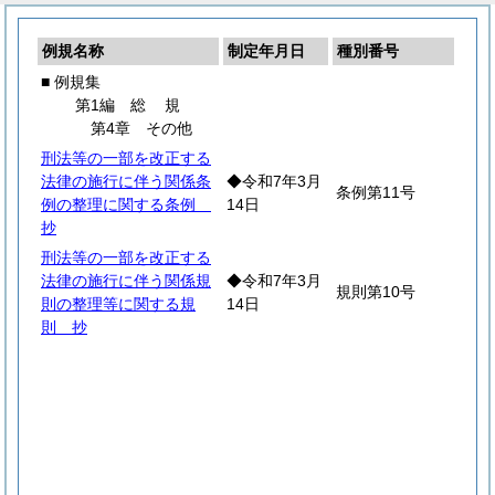
例規名称
制定年月日
種別番号
■ 例規集
第1編
総
規
第4章 その他
刑法等の一部を改正する
法律の施行に伴う関係条
◆令和7年3月
条例第11号
例の整理に関する条例
14日
抄
刑法等の一部を改正する
法律の施行に伴う関係規
◆令和7年3月
規則第10号
則の整理等に関する規
14日
則 抄