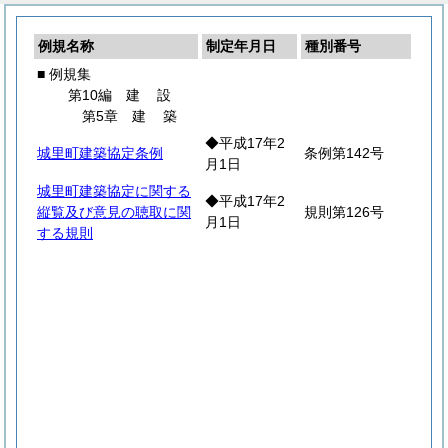
例規名称
制定年月日
種別番号
■ 例規集
第10編
建
設
第5章
建
築
◆平成17年2
城里町建築協定条例
条例第142号
月1日
城里町建築協定に関する
◆平成17年2
縦覧及び意見の聴取に関
規則第126号
月1日
する規則