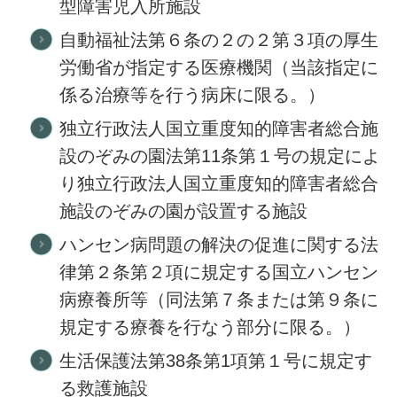
型障害児入所施設
自動福祉法第６条の２の２第３項の厚生
労働省が指定する医療機関（当該指定に
係る治療等を行う病床に限る。）
独立行政法人国立重度知的障害者総合施
設のぞみの園法第11条第１号の規定によ
り独立行政法人国立重度知的障害者総合
施設のぞみの園が設置する施設
ハンセン病問題の解決の促進に関する法
律第２条第２項に規定する国立ハンセン
病療養所等（同法第７条または第９条に
規定する療養を行なう部分に限る。）
生活保護法第38条第1項第１号に規定す
る救護施設