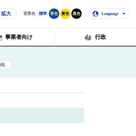
拡大
背景色
標準
青色
黄色
黒色
Language
事業者向け
行政
納税