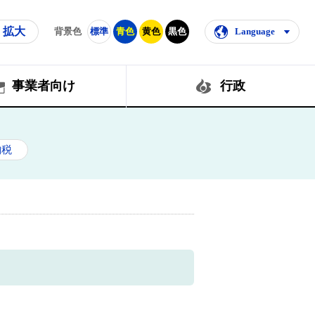
拡大
背景色
標準
青色
黄色
黒色
Language
事業者向け
行政
納税