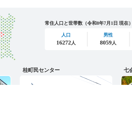
城里町
桂町民センター
七