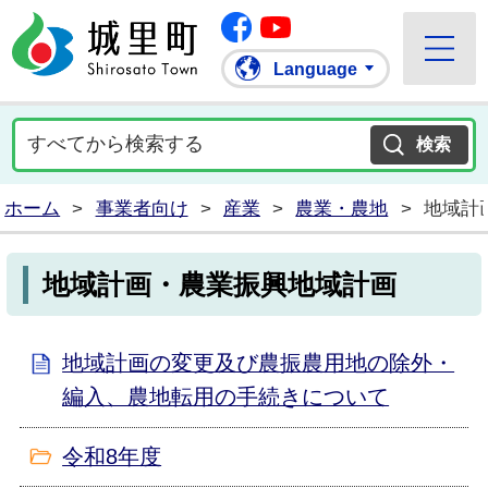
Facebook
城里町ホームページ
""Youtube
Language
ホーム
>
事業者向け
>
産業
>
農業・農地
>
地域計
地域計画・農業振興地域計画
地域計画の変更及び農振農用地の除外・
編入、農地転用の手続きについて
令和8年度