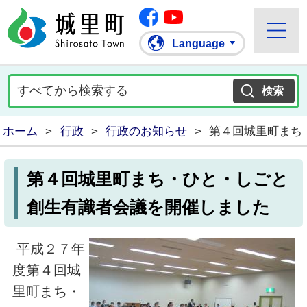
Facebook
城里町ホームページ
""Youtube
Language
ホーム
>
行政
>
行政のお知らせ
>
第４回城里町まち
第４回城里町まち・ひと・しごと
創生有識者会議を開催しました
平成２７年
度第４回城
里町まち・