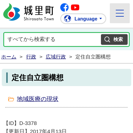
Facebook
城里町ホームページ
""Youtube
Language
ホーム
>
行政
>
広域行政
>
定住自立圏構想
定住自立圏構想
地域医療の現状
【ID】
D-3378
【更新日】
2017年4月13日