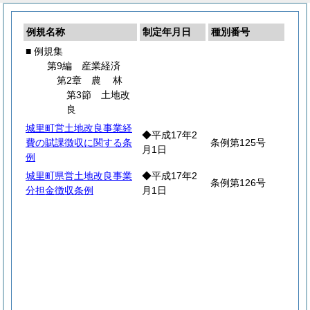
例規名称
制定年月日
種別番号
■ 例規集
第9編 産業経済
第2章
農
林
第3節 土地改
良
城里町営土地改良事業経
◆平成17年2
費の賦課徴収に関する条
条例第125号
月1日
例
城里町県営土地改良事業
◆平成17年2
条例第126号
分担金徴収条例
月1日