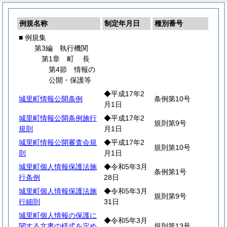
例規名称
制定年月日
種別番号
■ 例規集
第3編 執行機関
第1章
町
長
第4節 情報の
公開・保護等
◆平成17年2
城里町情報公開条例
条例第10号
月1日
城里町情報公開条例施行
◆平成17年2
規則第9号
規則
月1日
城里町情報公開審査会規
◆平成17年2
規則第10号
則
月1日
城里町個人情報保護法施
◆令和5年3月
条例第1号
行条例
28日
城里町個人情報保護法施
◆令和5年3月
規則第9号
行細則
31日
城里町個人情報の保護に
◆令和5年3月
関する文書の様式を定め
規則第13号