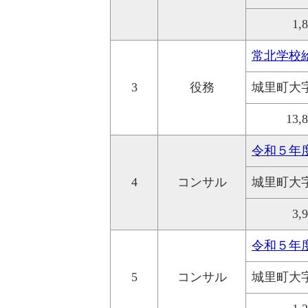
1,
常北学校
3
役務
城里町大
13,
令和５年
4
コンサル
城里町大
3,
令和５年
5
コンサル
城里町大