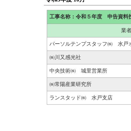
工事名称：令和５年度 申告資料
業
パーソルテンプスタッフ㈱ 水戸
㈱川又感光社
中央技術㈱ 城里営業所
㈱常陽産業研究所
ランスタッド㈱ 水戸支店