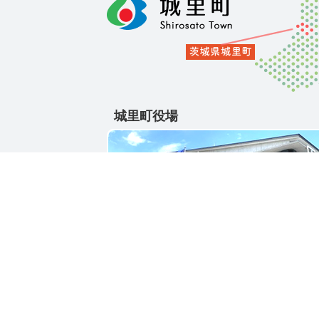
城里町役場
〒311-4391
茨城県東茨城郡城里町大字石塚1428-25
電話番号 / 029-288-3111(代)