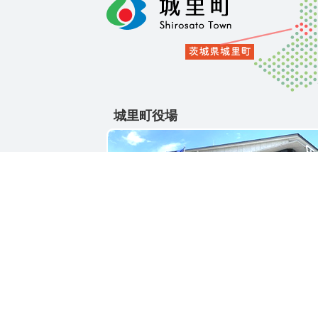
城里町役場
〒311-4391
茨城県東茨城郡城里町大字石塚1428-25
電話番号 / 029-288-3111(代)