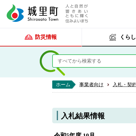
人と自然が響きあい
城里町ホー
防災情報
くらし
ホーム
事業者向け
入札・契
入札結果情報
令和5年度 10月