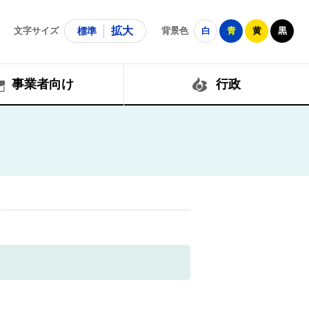
拡大
文字サイズ
標準
背景色
白
青
黄
黒
事業者向け
行政