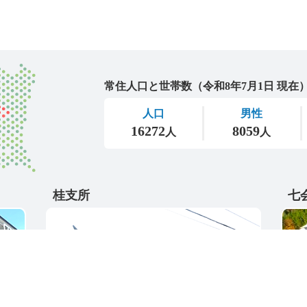
城里町
桂支所
七