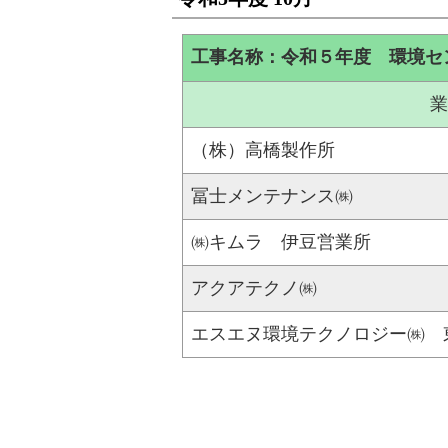
工事名称：令和５年度 環境セ
業
（株）高橋製作所
冨士メンテナンス㈱
㈱キムラ 伊豆営業所
アクアテクノ㈱
エスエヌ環境テクノロジー㈱ 