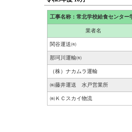
工事名称：常北学校給食センター
業者名
関谷運送㈲
那珂川運輸㈲
（株）ナカムラ運輸
㈱藤井運送 水戸営業所
㈱ＫＣスカイ物流