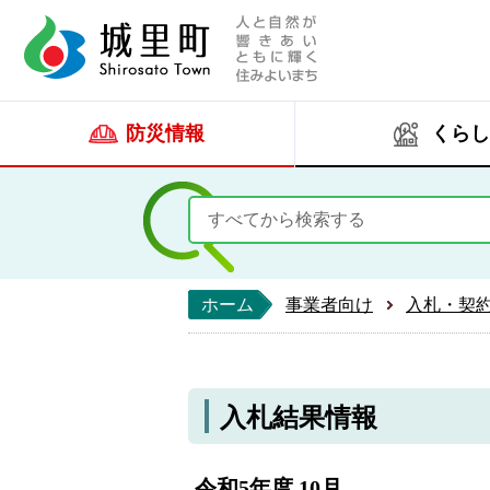
人と自然が響きあい
城里町ホー
防災情報
くらし
ホーム
事業者向け
入札・契
入札結果情報
令和5年度 10月