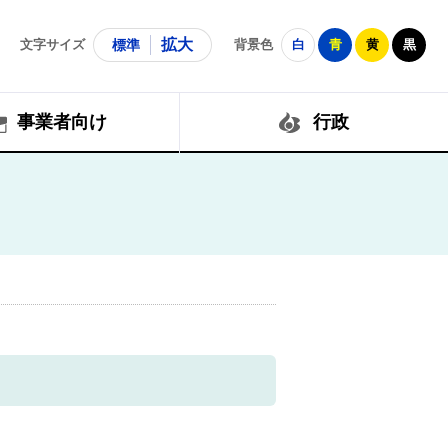
拡大
文字サイズ
標準
背景色
白
青
黄
黒
事業者向け
行政