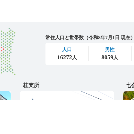
城里町
桂支所
七