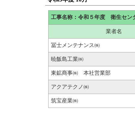
工事名称：令和５年度 衛生セン
業者名
冨士メンテナンス㈱
暁飯島工業㈱
東鉱商事㈱ 本社営業部
アクアテクノ㈱
筑宝産業㈱