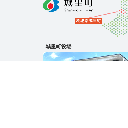
城里町役場
〒311-4391
茨城県東茨城郡城里町大字石塚1428-25
電話番号 / 029-288-3111(代)