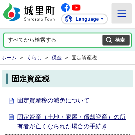
Facebook
城里町ホームページ
""Youtube
Language
ホーム
>
くらし
>
税金
>
固定資産税
固定資産税
固定資産税の減免について
固定資産（土地・家屋・償却資産）の所
有者が亡くなられた場合の手続き