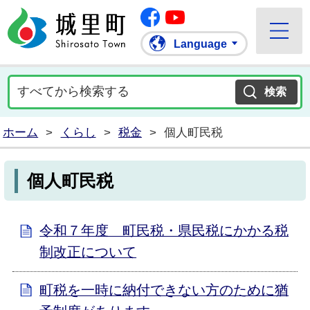
Facebook
城里町ホームページ
""Youtube
Language
ホーム
>
くらし
>
税金
>
個人町民税
個人町民税
令和７年度 町民税・県民税にかかる税
制改正について
町税を一時に納付できない方のために猶