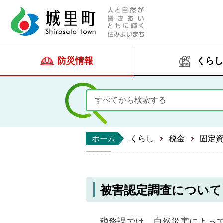
人と自然が響きあい
城里町ホー
防災情報
くらし
ホーム
くらし
税金
固定
被害認定調査について
税務課では、自然災害によって