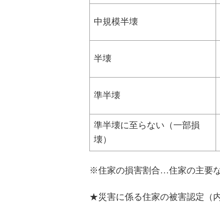
中規模半壊
半壊
準半壊
準半壊に至らない（一部損
壊）
※住家の損害割合…住家の主要
★災害に係る住家の被害認定（内