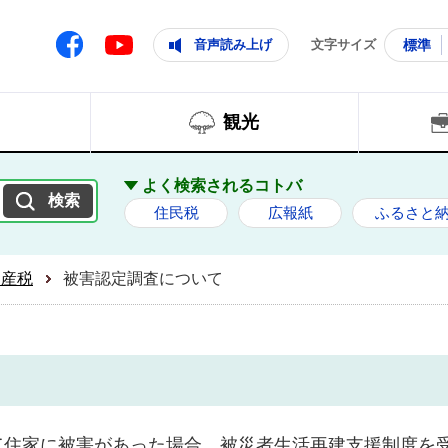
ともに輝く住みよいまち
ムページ
Facebook
音声読み上げ
文字サイズ
標準
Youtube
観光
よく検索されるコトバ
住民税
広報紙
ふるさと
資産税
被害認定調査について
住家に被害があった場合、被災者生活再建支援制度を