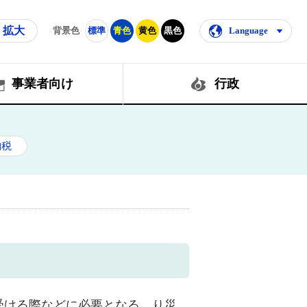
拡大
背景色
標準
青色
黄色
黒色
Language
事業者向け
行政
納税
受ける際などに必要となる、り災