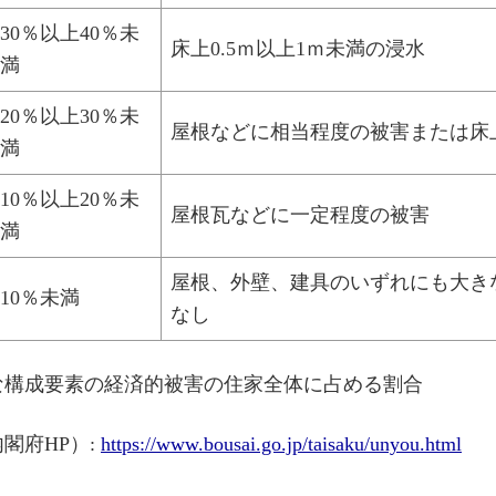
30％以上40％未
床上0.5ｍ以上1ｍ未満の浸水
満
20％以上30％未
屋根などに相当程度の被害または床上
満
10％以上20％未
屋根瓦などに一定程度の被害
満
屋根、外壁、建具のいずれにも大き
10％未満
なし
な構成要素の経済的被害の住家全体に占める割合
閣府HP）:
https://www.bousai.go.jp/taisaku/unyou.html