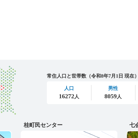
城里町
桂町民センター
七