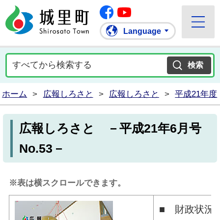
Facebook
城里町ホームページ
""Youtube
Language
ホーム
>
広報しろさと
>
広報しろさと
>
平成21年度
広報しろさと －平成21年6月号
No.53－
※表は横スクロールできます。
■ 財政状況 