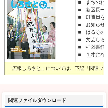
■ まちのわ
■ 新区長一
■ 町職員を
■ お知らせ
■ はるその
■ 文芸しろ
■ 桂図書館
■ １才にな
「広報しろさと」については、下記「関連ファ
関連ファイルダウンロード