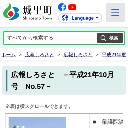
Facebook
城里町ホームページ
""Youtube
Language
ホーム
>
広報しろさと
>
広報しろさと
>
平成21年度
広報しろさと －平成21年10月
号 No.57－
※表は横スクロールできます。
■ 衆議院議