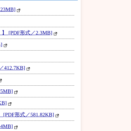
3MB]
[PDF形式／2.3MB]
]
12.7KB]
5MB]
B]
F形式／581.82KB]
4MB]