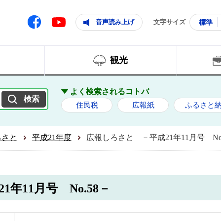
ともに輝く住みよいまち
ムページ
Facebook
音声読み上げ
文字サイズ
標準
Youtube
観光
よく検索されるコトバ
住民税
広報紙
ふるさと
ろさと
平成21年度
広報しろさと －平成21年11月号 No.
年11月号 No.58－