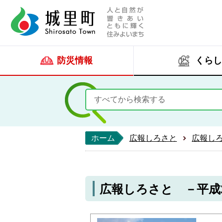
人と自然が響きあい
城里町ホー
防災情報
くらし
ホーム
広報しろさと
広報し
広報しろさと －平成21