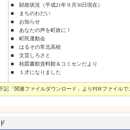
■ 財政状況（平成21年９月30日現在）
■ まちのわだい
■ お知らせ
■ あなたの声を町政に！
■ 町民運動会
■ はるその常北高校
■ 文芸しろさと
■ 桂図書館資料館＆コミセンだより
■ １才になりました
下記「関連ファイルダウンロード」よりPDFファイルで
ド