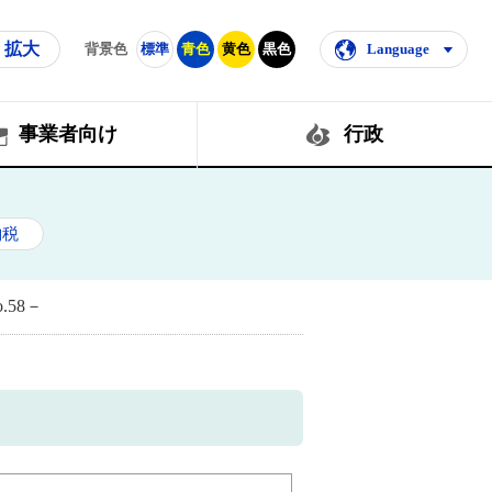
拡大
背景色
標準
青色
黄色
黒色
Language
事業者向け
行政
納税
58－