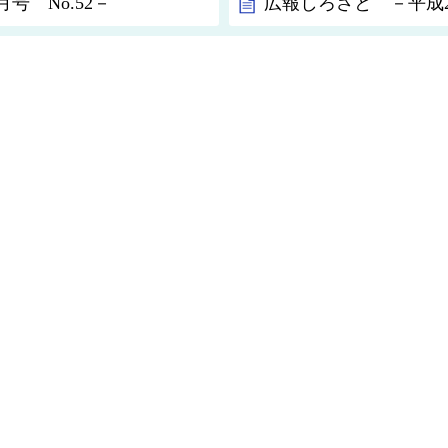
号 No.52－
広報しろさと －平成21