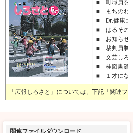
■ 町職員を
■ まちの
■ Dr.健
■ はるその
■ お知ら
■ 裁判員制
■ 文芸しろ
■ 桂図書館
■ １才にな
「広報しろさと」については、下記「関連ファ
関連ファイルダウンロード