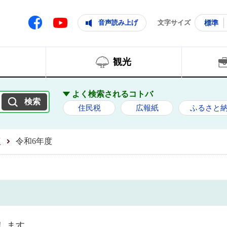
ともに輝く住みよいまち
ムページ
Facebook
音声読み上げ
文字サイズ
標準
Youtube
観光
よく検索されるコトバ
住民税
広報紙
ふるさと
算
令和6年度
します。