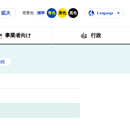
拡大
背景色
標準
青色
黄色
黒色
Language
事業者向け
行政
納税