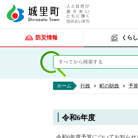
人と自然が響きあい
城里町ホー
防災情報
くらし
ホーム
行政
町の財政
予
令和6年度
令和6年度予算についてお知らせ