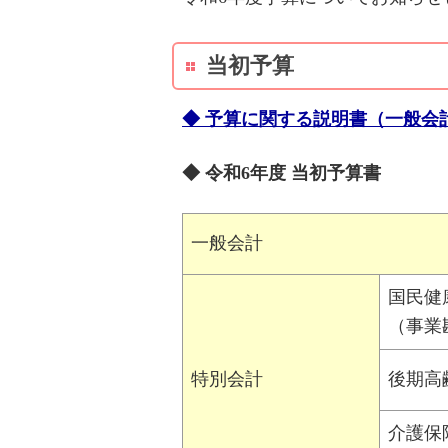
当初予算
◆ 予算に関する説明書
（一般会
◆ 令和6年度 当初予算書
一般会計
国民健
（事業
特別会計
後期高
介護保