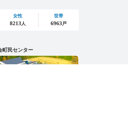
会町民センター
1-4402
県東茨城郡城里町大字小勝2268-3
号 / 0296-88-3111