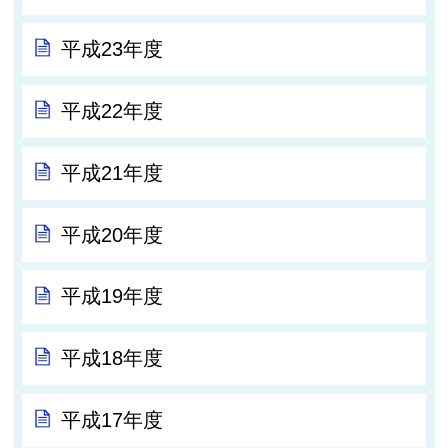
平成23年度
平成22年度
平成21年度
平成20年度
平成19年度
平成18年度
平成17年度