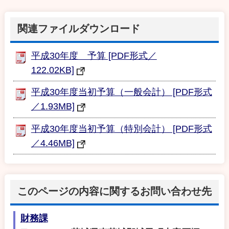
関連ファイルダウンロード
平成30年度 予算 [PDF形式／
122.02KB]
平成30年度当初予算（一般会計） [PDF形式
／1.93MB]
平成30年度当初予算（特別会計） [PDF形式
／4.46MB]
このページの内容に関するお問い合わせ先
財務課