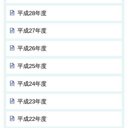
平成28年度
平成27年度
平成26年度
平成25年度
平成24年度
平成23年度
平成22年度