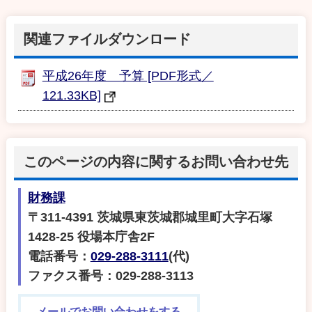
関連ファイルダウンロード
平成26年度 予算 [PDF形式／
121.33KB]
このページの内容に関するお問い合わせ先
財務課
〒311-4391 茨城県東茨城郡城里町大字石塚
1428-25 役場本庁舎2F
電話番号：
029-288-3111
(代)
ファクス番号：029-288-3113
メールでお問い合わせをする