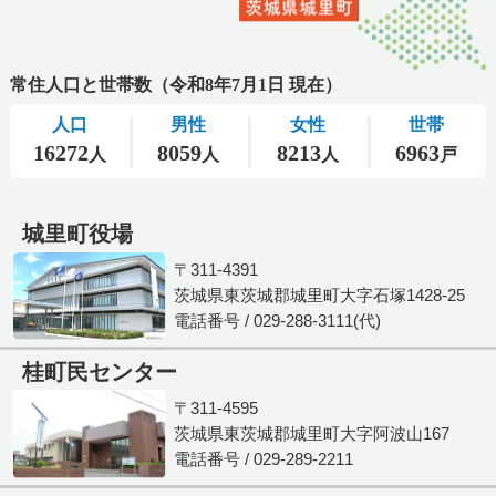
城里町役場
〒311-4391
茨城県東茨城郡城里町大字石塚1428-25
電話番号 / 029-288-3111(代)
桂町民センター
〒311-4595
茨城県東茨城郡城里町大字阿波山167
電話番号 / 029-289-2211