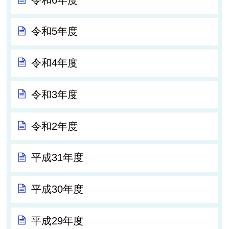
令和5年度
令和4年度
令和3年度
令和2年度
平成31年度
平成30年度
平成29年度