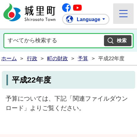
Facebook
城里町ホームページ
""Youtube
Language
ホーム
>
行政
>
町の財政
>
予算
>
平成22年度
平成22年度
予算については、下記「関連ファイルダウン
ロード」よりご覧ください。