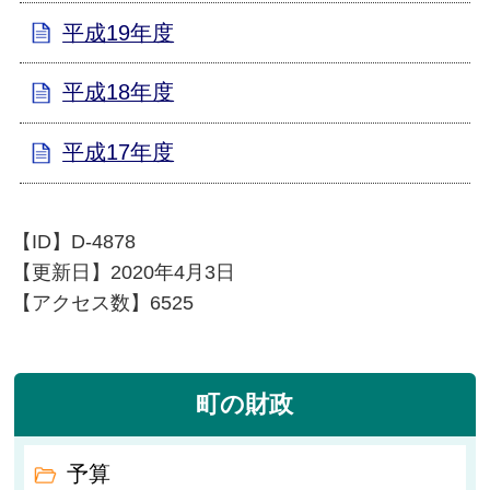
平成19年度
平成18年度
平成17年度
【ID】
D-4878
【更新日】
2020年4月3日
【アクセス数】
6525
町の財政
予算