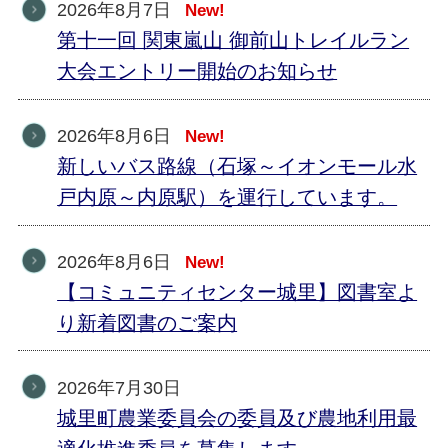
2026年8月7日
New!
第十一回 関東嵐山 御前山トレイルラン
大会エントリー開始のお知らせ
2026年8月6日
New!
新しいバス路線（石塚～イオンモール水
戸内原～内原駅）を運行しています。
2026年8月6日
New!
【コミュニティセンター城里】図書室よ
り新着図書のご案内
2026年7月30日
城里町農業委員会の委員及び農地利用最