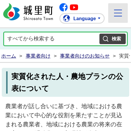
Facebook
城里町ホームページ
""Youtube
Language
ホーム
>
事業者向け
>
事業者向けのお知らせ
>
実質
実質化された人・農地プランの公
表について
農業者が話し合いに基づき、地域における農
業において中心的な役割を果たすことが見込
まれる農業者、地域における農業の将来の在