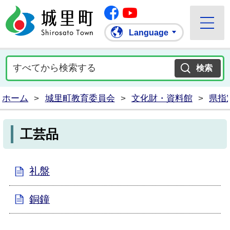
Facebook
城里町ホームページ
""Youtube
Language
ホーム
>
城里町教育委員会
>
文化財・資料館
>
県指
工芸品
礼盤
銅鐘