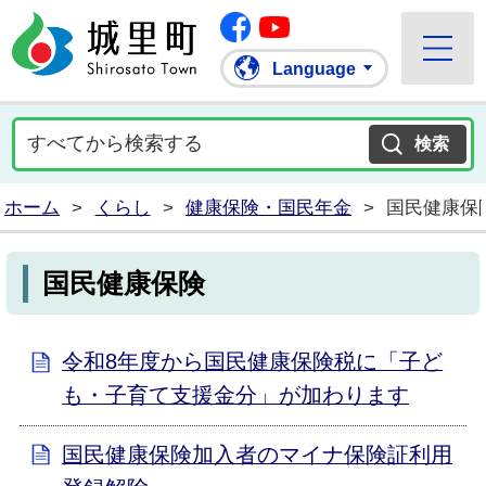
Facebook
城里町ホームページ
""Youtube
Language
ホーム
>
くらし
>
健康保険・国民年金
>
国民健康保
国民健康保険
令和8年度から国民健康保険税に「子ど
も・子育て支援金分」が加わります
国民健康保険加入者のマイナ保険証利用