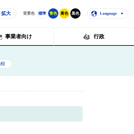
拡大
背景色
標準
青色
黄色
黒色
Language
事業者向け
行政
納税