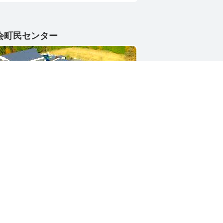
会町民センター
1-4402
県東茨城郡城里町大字小勝2268-3
号 / 0296-88-3111
シー
サイトマップ