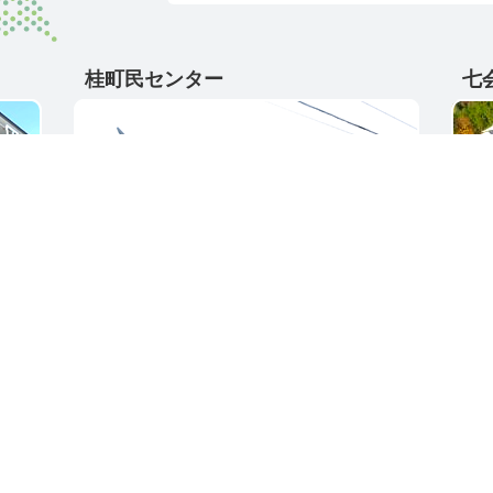
桂町民センター
七
〒311-4595
〒31
5
茨城県東茨城郡城里町大字阿波山167
茨城
電話番号 / 029-289-2211
電話番
ク集
サイトご利用ガイド
プライバシーポリ