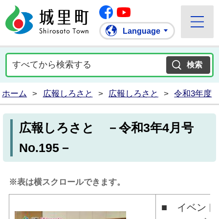
Facebook
城里町ホームページ
""Youtube
Language
ホーム
>
広報しろさと
>
広報しろさと
>
令和3年度
広報しろさと －令和3年4月号
No.195－
※表は横スクロールできます。
■ イベント