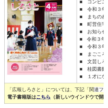
■ コンビニ
■ 令和３年
■ まちのわ
■ 町営住宅
■ お知らせ
■ 令和３年
■ 令和３年
■ まごころ
■ 文芸しろ
■ 桂図書館
■ １才にな
「広報しろさと」については、下記「関
連フ
電子書籍版は
こちら
（新しいウインドウで開