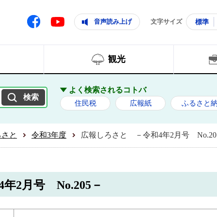
ともに輝く住みよいまち
ムページ
Facebook
音声読み上げ
文字サイズ
標準
Youtube
観光
よく検索されるコトバ
住民税
広報紙
ふるさと
ろさと
令和3年度
広報しろさと －令和4年2月号 No.20
2月号 No.205－