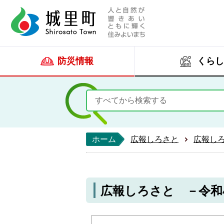
人と自然が響きあい
城里町ホー
防災情報
くらし
ホーム
広報しろさと
広報し
広報しろさと －令和4年