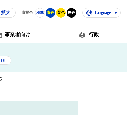
拡大
背景色
標準
青色
黄色
黒色
Language
事業者向け
行政
納税
5－